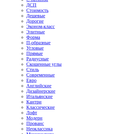
ДСП
Стоимость
Дешевые
Дорогие
Эконом-класс
Элитные
Форма
П-образные
Угловые
Прямые
Радиусные
Скошенные углы
Стиль
Современные
Евро
Английские
Дизайнерские
Итальянские
Кантри
Классические
Лофт
Модерн
Прованс
Неоклассика