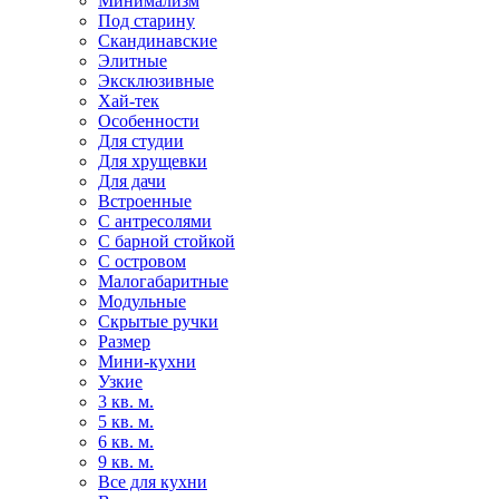
Минимализм
Под старину
Скандинавские
Элитные
Эксклюзивные
Хай-тек
Особенности
Для студии
Для хрущевки
Для дачи
Встроенные
С антресолями
С барной стойкой
С островом
Малогабаритные
Модульные
Скрытые ручки
Размер
Мини-кухни
Узкие
3 кв. м.
5 кв. м.
6 кв. м.
9 кв. м.
Все для кухни