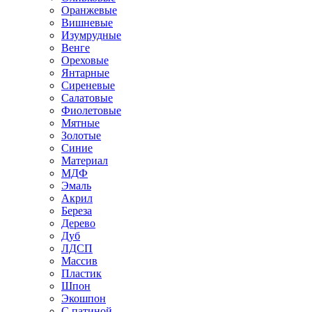
Оранжевые
Вишневые
Изумрудные
Венге
Ореховые
Янтарные
Сиреневые
Салатовые
Фиолетовые
Мятные
Золотые
Синие
Материал
МДФ
Эмаль
Акрил
Береза
Дерево
Дуб
ЛДСП
Массив
Пластик
Шпон
Экошпон
С патиной