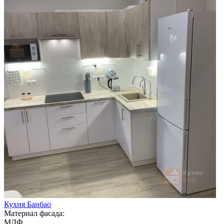
Кухня Банбао
Материал фасада:
МДФ