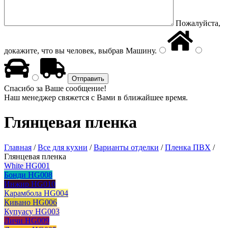
Пожалуйста,
докажите, что вы человек, выбрав
Машину
.
Спасибо за Ваше сообщение!
Наш менеджер свяжется с Вами в ближайшее время.
Глянцевая пленка
Главная
/
Все для кухни
/
Варианты отделки
/
Пленка ПВХ
/
Глянцевая пленка
White HG001
Бонди HG008
Инжир HG010
Карамбола HG004
Кивано HG006
Купуасу HG003
Личи HG009