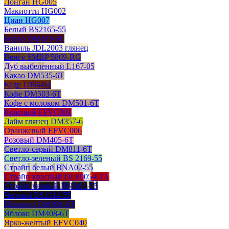
Лонган HG005
Макиотти HG002
Циан HG007
Белый BS2165-55
Бордо DM403-6T
Ваниль JDL2003 глянец
Венге SMBP 5809-RG
Дуб выбеленный L167-05
Какао DM535-6T
Кедр L066-01
Кофе DM503-6T
Кофе с молоком DM501-6T
Красный EFVC001
Лайм глянец DM357-6
Оранжевый EFVC006
Розовый DM405-6T
Светло-серый DM811-6T
Светло-зеленый BS 2169-55
Страйп белый BNA02-55
Страйп красный DL0905-6TA
Страйп черный BNA01-55
Черный BS1314-55
Шоколад DM891-6T
Яблоко DM408-6T
Ярко-желтый EFVC040