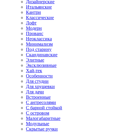
Дизайнерские
Итальянские
Кантри
Классические
Лофт
Модерн
Прованс
Неоклассика
Минимализм
Под старину
Скандинавские
Элитные
Эксклюзивные
Хай-тек
Особенности
Для студии
Для хрущевки
Для дачи
Встроенные
С антресолями
С барной стойкой
С островом
Малогабаритные
Модульные
Скрытые ручки