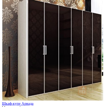
Шкаф-купе Арвада