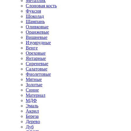
Металлик
Слоновая кость
Фуксия
Шоколад
Шампань
Оливковые
Оранжевые
Вишневые
Изумрудные
Венге
Ореховые
Янтарные
Сиреневые
Салатовые
Фиолетовые
Мятные
Золотые
Синие
Материал
МДФ
Эмаль
Акрил
Береза
Дерево
Дуб