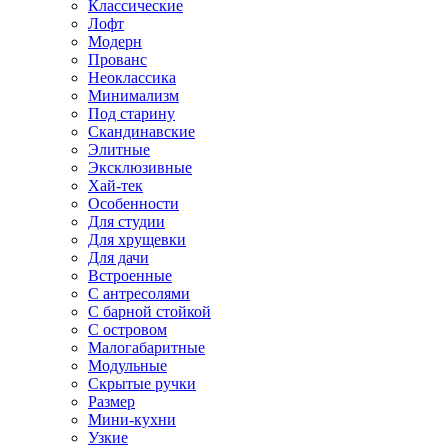
Классические
Лофт
Модерн
Прованс
Неоклассика
Минимализм
Под старину
Скандинавские
Элитные
Эксклюзивные
Хай-тек
Особенности
Для студии
Для хрущевки
Для дачи
Встроенные
С антресолями
С барной стойкой
С островом
Малогабаритные
Модульные
Скрытые ручки
Размер
Мини-кухни
Узкие