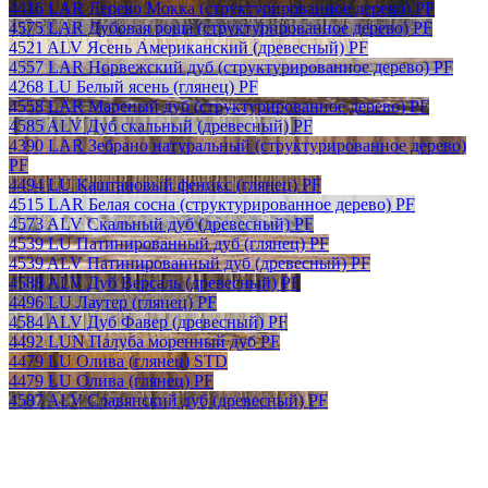
4416 LAR Дерево Мокка (структурированное дерево) PF
4575 LAR Дубовая роща (структурированное дерево) PF
4521 ALV Ясень Американский (древесный) PF
4557 LAR Норвежский дуб (структурированное дерево) PF
4268 LU Белый ясень (глянец) PF
4558 LAR Мареный дуб (структурированное дерево) PF
4585 ALV Дуб скальный (древесный) PF
4390 LAR Зебрано натуральный (структурированное дерево)
PF
4494 LU Каштановый феникс (глянец) PF
4515 LAR Белая сосна (структурированное дерево) PF
4573 ALV Скальный дуб (древесный) PF
4539 LU Патинированный дуб (глянец) PF
4539 ALV Патинированный дуб (древесный) PF
4588 ALV Дуб Версаль (древесный) PF
4496 LU Лаутер (глянец) PF
4584 ALV Дуб Фавер (древесный) PF
4492 LUN Палуба моренный дуб PF
4479 LU Олива (глянец) STD
4479 LU Олива (глянец) PF
4587 ALV Славянский дуб (древесный) PF