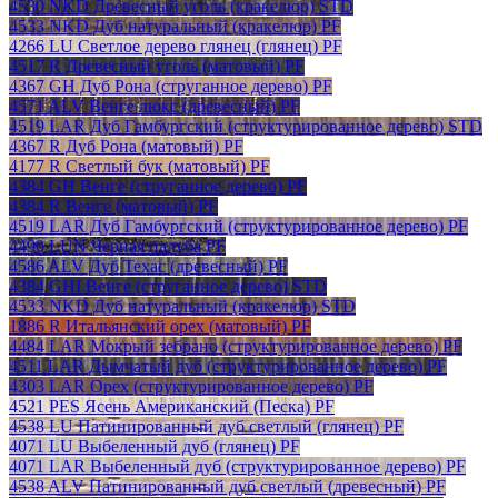
4530 NKD Древесный уголь (кракелюр) STD
4533 NKD Дуб натуральный (кракелюр) PF
4266 LU Светлое дерево глянец (глянец) PF
4517 R Древесный уголь (матовый) PF
4367 GH Дуб Рона (струганное дерево) PF
4571 ALV Венге люкс (древесный) PF
4519 LAR Дуб Гамбургский (структурированное дерево) STD
4367 R Дуб Рона (матовый) PF
4177 R Светлый бук (матовый) PF
4384 GH Венге (струганное дерево) PF
4384 R Венге (матовый) PF
4519 LAR Дуб Гамбургский (структурированное дерево) PF
4490 LUN Черная палуба PF
4586 ALV Дуб Техас (древесный) PF
4384 GHI Венге (струганное дерево) STD
4533 NKD Дуб натуральный (кракелюр) STD
1886 R Итальянский орех (матовый) PF
4484 LAR Мокрый зебрано (структурированное дерево) PF
4511 LAR Дымчатый дуб (структурированное дерево) PF
4303 LAR Орех (структурированное дерево) PF
4521 PES Ясень Американский (Песка) PF
4538 LU Патинированный дуб светлый (глянец) PF
4071 LU Выбеленный дуб (глянец) PF
4071 LAR Выбеленный дуб (структурированное дерево) PF
4538 ALV Патинированный дуб светлый (древесный) PF