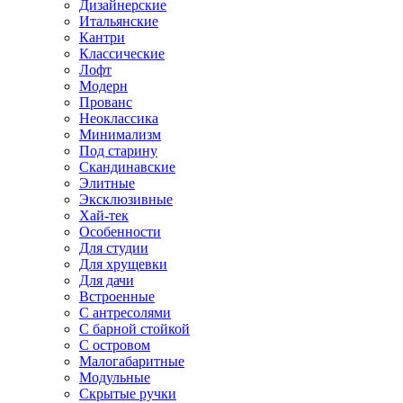
Дизайнерские
Итальянские
Кантри
Классические
Лофт
Модерн
Прованс
Неоклассика
Минимализм
Под старину
Скандинавские
Элитные
Эксклюзивные
Хай-тек
Особенности
Для студии
Для хрущевки
Для дачи
Встроенные
С антресолями
С барной стойкой
С островом
Малогабаритные
Модульные
Скрытые ручки