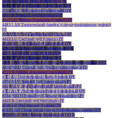
4416 R Дерево Мокка (матовый) PF
4512 ALV Дуб Баррик (древесный) PF
4514 ALV Дуб смирне (древесный) PF
4417 R Темный дуб (матовый) PF
4123 LU Дерево Амазонки (глянец) PF
4483 LAR Тропический бамбук (структурированное дерево)
PF
4519 PES Дуб Гамбургский (Песка) PF
4419 LU Светлый дуб (глянец) PF
4526 ALV Дуб Визоне (древесный) PF
4536 ALV Венге золото (древесный) PF
4571 LU Венге люкс (глянец) PF
4512 PES Дуб Баррик (Песка) PF
4485 LAR Кора зебрано (структурированное дерево) STD
4534 NKD Старый дуб Декапе (кракелюр) STD
4123 R Дерево Амазонки (матовый) PF
4572 LU Лиственница Амур (глянец) PF
4574 ALV Зимний дуб (древесный) PF
4519 ALV Дуб Гамбургский (древесный) PF
4572 ALV Лиственница Амур (древесный) PF
4534 NKD Старый дуб Декапе (кракелюр) PF
4419 R Светлый дуб (матовый) PF
4548 LU Вяз темный (глянец) PF
4513 LAR Серая сосна (структурированное дерево) PF
4526 ALV Дуб Визоне (древесный) STD