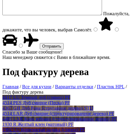
Пожалуйста,
докажите, что вы человек, выбрав
Самолёт
.
Спасибо за Ваше сообщение!
Наш менеджер свяжется с Вами в ближайшее время.
Под фактуру дерева
Главная
/
Все для кухни
/
Варианты отделки
/
Пластик HPL
/
Под фактуру дерева
4417 LU Темный дуб (глянец) PF
4514 PES Дуб смирне (Песка) PF
4367 GH Дуб Рона (струганное дерево) STD
4514 LAR Дуб смирне (структурированное дерево) PF
4485 LAR Кора зебрано (структурированное дерево) PF
1930 R Желтый клен (матовый) PF
1902 LU Коричневая радика (глянец) PF