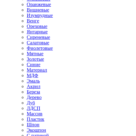
Оранжевые
Вишневые
Изумрудные
Венге
Ореховые
Янтарные
Сиреневые
Салатовые
Фиолетовые
Мятные
Золотые
Синие
Материал
МДФ
Эмаль
Акрил
Береза
Дерево
Дуб
ЛДСП
Массив
Пластик
Шпон
Экошпон
С патиной