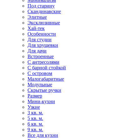
Минимализм
Под старину
Скандинавские
Элитные
Эксклюзивные
Хай-тек
Особенности
Для студии
Для хрущевки
Для дачи
Встроенные
С антресолями
С барной стойкой
С островом
Малогабаритные
Модульные
Скрытые ручки
Размер
Мини-кухни
Узкие
3 кв. м.
5 кв. м.
6 кв. м.
9 кв. м.
Все для кухни