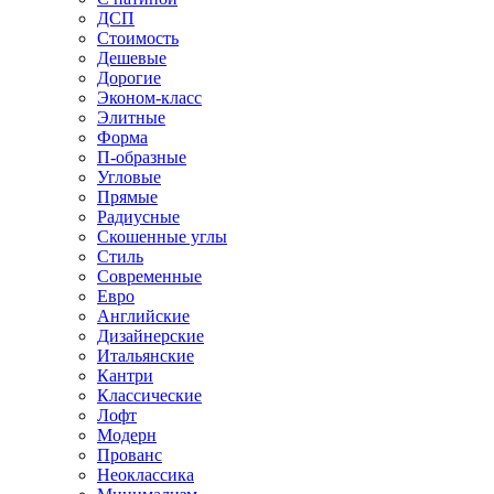
ДСП
Стоимость
Дешевые
Дорогие
Эконом-класс
Элитные
Форма
П-образные
Угловые
Прямые
Радиусные
Скошенные углы
Стиль
Современные
Евро
Английские
Дизайнерские
Итальянские
Кантри
Классические
Лофт
Модерн
Прованс
Неоклассика