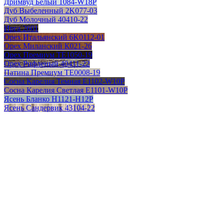
Дримвуд Белый 1084-W18P
Дуб Выбеленный 2K077-03
Дуб Молочный 40410-22
Ирга 2601
Орех Итальянский 6K0112-01
Орех Миланский К021-26
Орех Премиум TE1050-19
Орех Рифленый 40411-22
Патина Премиум TE0008-19
Сосна Карелия Темная E1102-W10P
Сосна Карелия Светлая E1101-W10P
Ясень Бланко H1121-H12P
Ясень Сандервик 43104-22