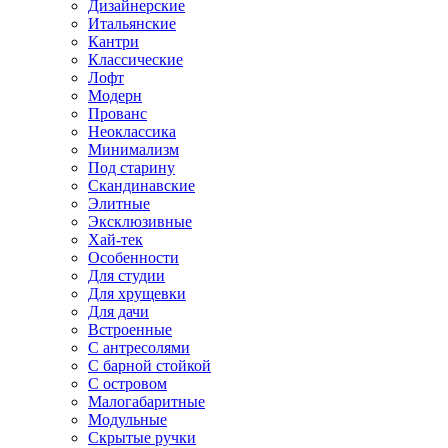
Дизайнерские
Итальянские
Кантри
Классические
Лофт
Модерн
Прованс
Неоклассика
Минимализм
Под старину
Скандинавские
Элитные
Эксклюзивные
Хай-тек
Особенности
Для студии
Для хрущевки
Для дачи
Встроенные
С антресолями
С барной стойкой
С островом
Малогабаритные
Модульные
Скрытые ручки