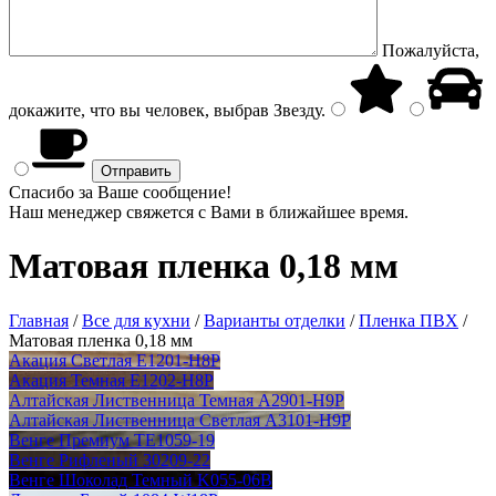
Пожалуйста,
докажите, что вы человек, выбрав
Звезду
.
Спасибо за Ваше сообщение!
Наш менеджер свяжется с Вами в ближайшее время.
Матовая пленка 0,18 мм
Главная
/
Все для кухни
/
Варианты отделки
/
Пленка ПВХ
/
Матовая пленка 0,18 мм
Акация Светлая E1201-H8P
Акация Темная E1202-H8P
Алтайская Лиственница Темная A2901-H9P
Алтайская Лиственница Светлая А3101-H9P
Венге Премиум TE1059-19
Венге Рифленый 30209-22
Венге Шоколад Темный K055-06В