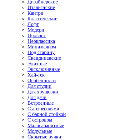
Дизайнерские
Итальянские
Кантри
Классические
Лофт
Модерн
Прованс
Неоклассика
Минимализм
Под старину
Скандинавские
Элитные
Эксклюзивные
Хай-тек
Особенности
Для студии
Для хрущевки
Для дачи
Встроенные
С антресолями
С барной стойкой
С островом
Малогабаритные
Модульные
Скрытые ручки