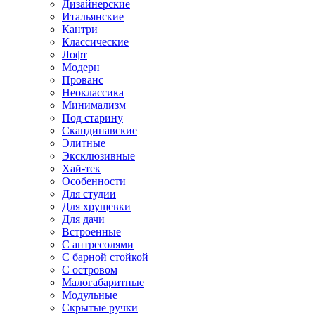
Дизайнерские
Итальянские
Кантри
Классические
Лофт
Модерн
Прованс
Неоклассика
Минимализм
Под старину
Скандинавские
Элитные
Эксклюзивные
Хай-тек
Особенности
Для студии
Для хрущевки
Для дачи
Встроенные
С антресолями
С барной стойкой
С островом
Малогабаритные
Модульные
Скрытые ручки