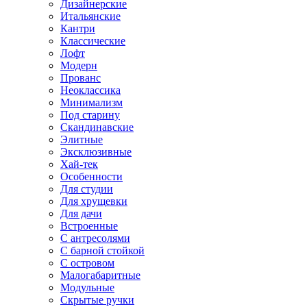
Дизайнерские
Итальянские
Кантри
Классические
Лофт
Модерн
Прованс
Неоклассика
Минимализм
Под старину
Скандинавские
Элитные
Эксклюзивные
Хай-тек
Особенности
Для студии
Для хрущевки
Для дачи
Встроенные
С антресолями
С барной стойкой
С островом
Малогабаритные
Модульные
Скрытые ручки