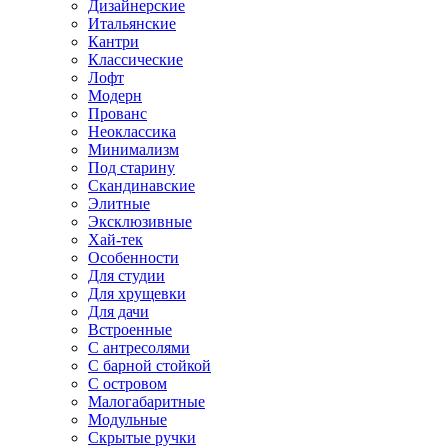
Дизайнерские
Итальянские
Кантри
Классические
Лофт
Модерн
Прованс
Неоклассика
Минимализм
Под старину
Скандинавские
Элитные
Эксклюзивные
Хай-тек
Особенности
Для студии
Для хрущевки
Для дачи
Встроенные
С антресолями
С барной стойкой
С островом
Малогабаритные
Модульные
Скрытые ручки