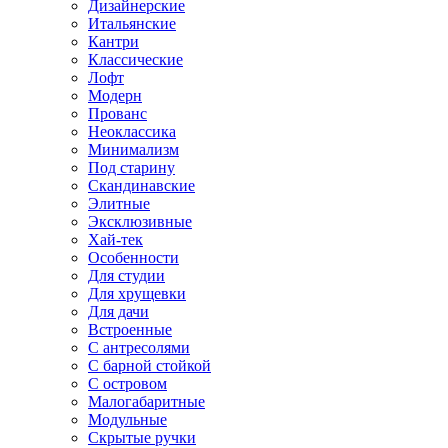
Дизайнерские
Итальянские
Кантри
Классические
Лофт
Модерн
Прованс
Неоклассика
Минимализм
Под старину
Скандинавские
Элитные
Эксклюзивные
Хай-тек
Особенности
Для студии
Для хрущевки
Для дачи
Встроенные
С антресолями
С барной стойкой
С островом
Малогабаритные
Модульные
Скрытые ручки