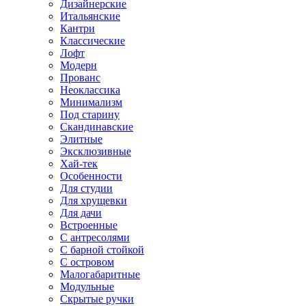
Дизайнерские
Итальянские
Кантри
Классические
Лофт
Модерн
Прованс
Неоклассика
Минимализм
Под старину
Скандинавские
Элитные
Эксклюзивные
Хай-тек
Особенности
Для студии
Для хрущевки
Для дачи
Встроенные
С антресолями
С барной стойкой
С островом
Малогабаритные
Модульные
Скрытые ручки