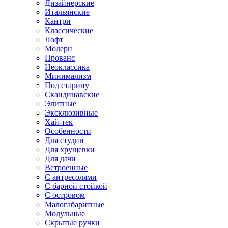
Дизайнерские
Итальянские
Кантри
Классические
Лофт
Модерн
Прованс
Неоклассика
Минимализм
Под старину
Скандинавские
Элитные
Эксклюзивные
Хай-тек
Особенности
Для студии
Для хрущевки
Для дачи
Встроенные
С антресолями
С барной стойкой
С островом
Малогабаритные
Модульные
Скрытые ручки