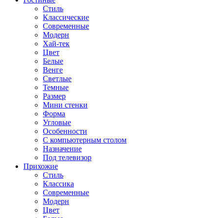
Стиль
Классические
Современные
Модерн
Хай-тек
Цвет
Белые
Венге
Светлые
Темные
Размер
Мини стенки
Форма
Угловые
Особенности
С компьютерным столом
Назначение
Под телевизор
Прихожие
Стиль
Классика
Современные
Модерн
Цвет