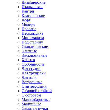
Дизайнерские
Итальянские
Кантри
Классические
Лофт
Модерн
Прованс
Неоклассика
Минимализм
Под старину
Скандинавские
Элитные
Эксклюзивные
Хай-тек
Особенности
Для студии
Для хрущевки
Для дачи
Встроенные
С антресолями
С барной стойкой
С островом
Малогабаритные
Модульные
Скрытые ручки