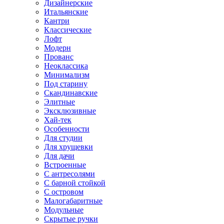
Дизайнерские
Итальянские
Кантри
Классические
Лофт
Модерн
Прованс
Неоклассика
Минимализм
Под старину
Скандинавские
Элитные
Эксклюзивные
Хай-тек
Особенности
Для студии
Для хрущевки
Для дачи
Встроенные
С антресолями
С барной стойкой
С островом
Малогабаритные
Модульные
Скрытые ручки