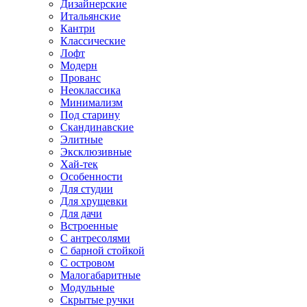
Дизайнерские
Итальянские
Кантри
Классические
Лофт
Модерн
Прованс
Неоклассика
Минимализм
Под старину
Скандинавские
Элитные
Эксклюзивные
Хай-тек
Особенности
Для студии
Для хрущевки
Для дачи
Встроенные
С антресолями
С барной стойкой
С островом
Малогабаритные
Модульные
Скрытые ручки