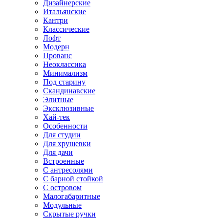
Дизайнерские
Итальянские
Кантри
Классические
Лофт
Модерн
Прованс
Неоклассика
Минимализм
Под старину
Скандинавские
Элитные
Эксклюзивные
Хай-тек
Особенности
Для студии
Для хрущевки
Для дачи
Встроенные
С антресолями
С барной стойкой
С островом
Малогабаритные
Модульные
Скрытые ручки