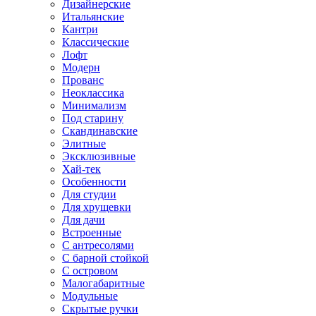
Дизайнерские
Итальянские
Кантри
Классические
Лофт
Модерн
Прованс
Неоклассика
Минимализм
Под старину
Скандинавские
Элитные
Эксклюзивные
Хай-тек
Особенности
Для студии
Для хрущевки
Для дачи
Встроенные
С антресолями
С барной стойкой
С островом
Малогабаритные
Модульные
Скрытые ручки