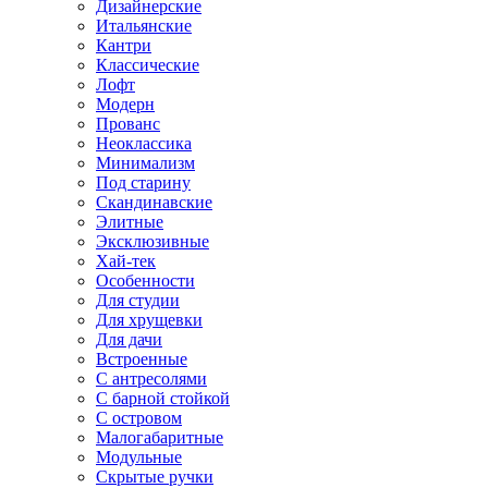
Дизайнерские
Итальянские
Кантри
Классические
Лофт
Модерн
Прованс
Неоклассика
Минимализм
Под старину
Скандинавские
Элитные
Эксклюзивные
Хай-тек
Особенности
Для студии
Для хрущевки
Для дачи
Встроенные
С антресолями
С барной стойкой
С островом
Малогабаритные
Модульные
Скрытые ручки