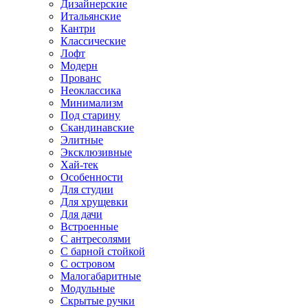
Дизайнерские
Итальянские
Кантри
Классические
Лофт
Модерн
Прованс
Неоклассика
Минимализм
Под старину
Скандинавские
Элитные
Эксклюзивные
Хай-тек
Особенности
Для студии
Для хрущевки
Для дачи
Встроенные
С антресолями
С барной стойкой
С островом
Малогабаритные
Модульные
Скрытые ручки