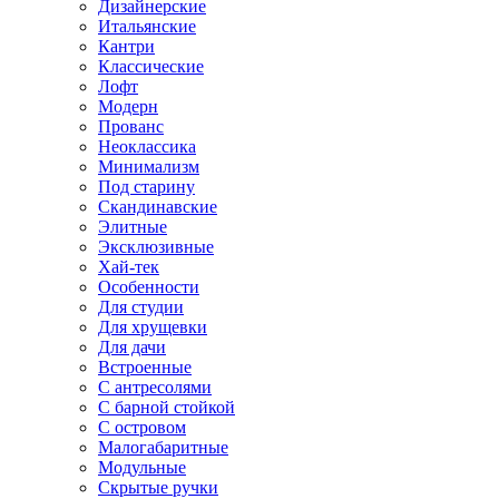
Дизайнерские
Итальянские
Кантри
Классические
Лофт
Модерн
Прованс
Неоклассика
Минимализм
Под старину
Скандинавские
Элитные
Эксклюзивные
Хай-тек
Особенности
Для студии
Для хрущевки
Для дачи
Встроенные
С антресолями
С барной стойкой
С островом
Малогабаритные
Модульные
Скрытые ручки