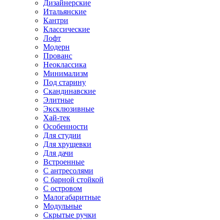
Дизайнерские
Итальянские
Кантри
Классические
Лофт
Модерн
Прованс
Неоклассика
Минимализм
Под старину
Скандинавские
Элитные
Эксклюзивные
Хай-тек
Особенности
Для студии
Для хрущевки
Для дачи
Встроенные
С антресолями
С барной стойкой
С островом
Малогабаритные
Модульные
Скрытые ручки