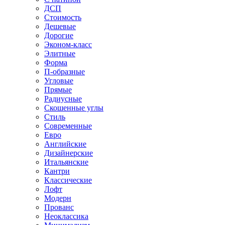
ДСП
Стоимость
Дешевые
Дорогие
Эконом-класс
Элитные
Форма
П-образные
Угловые
Прямые
Радиусные
Скошенные углы
Стиль
Современные
Евро
Английские
Дизайнерские
Итальянские
Кантри
Классические
Лофт
Модерн
Прованс
Неоклассика