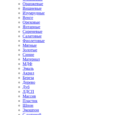
Оранжевые
Вишневые
Изумрудные
Венге
Ореховые
Янтарные
Сиреневые
Салатовые
Фиолетовые
Мятные
Золотые
Синие
Материал
МДФ
Эмаль
Акрил
Береза
Дерево
Дуб
ЛДСП
Массив
Пластик
Шпон
Экошпон
С патиной