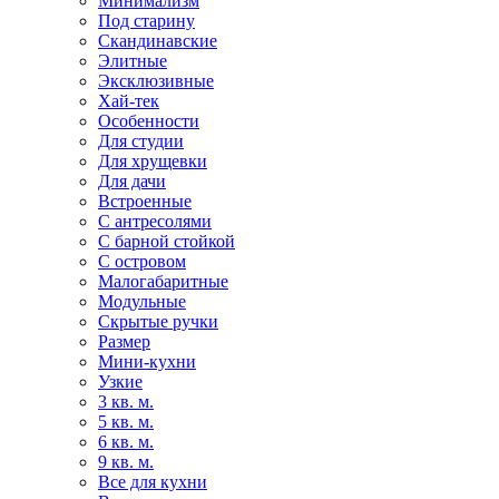
Минимализм
Под старину
Скандинавские
Элитные
Эксклюзивные
Хай-тек
Особенности
Для студии
Для хрущевки
Для дачи
Встроенные
С антресолями
С барной стойкой
С островом
Малогабаритные
Модульные
Скрытые ручки
Размер
Мини-кухни
Узкие
3 кв. м.
5 кв. м.
6 кв. м.
9 кв. м.
Все для кухни