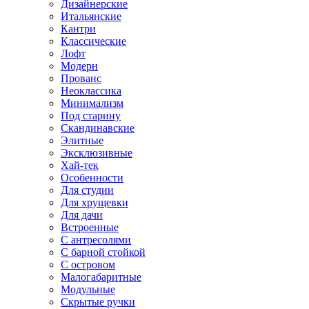
Дизайнерские
Итальянские
Кантри
Классические
Лофт
Модерн
Прованс
Неоклассика
Минимализм
Под старину
Скандинавские
Элитные
Эксклюзивные
Хай-тек
Особенности
Для студии
Для хрущевки
Для дачи
Встроенные
С антресолями
С барной стойкой
С островом
Малогабаритные
Модульные
Скрытые ручки