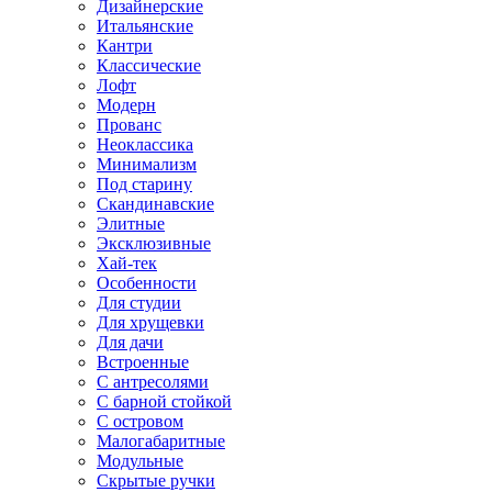
Дизайнерские
Итальянские
Кантри
Классические
Лофт
Модерн
Прованс
Неоклассика
Минимализм
Под старину
Скандинавские
Элитные
Эксклюзивные
Хай-тек
Особенности
Для студии
Для хрущевки
Для дачи
Встроенные
С антресолями
С барной стойкой
С островом
Малогабаритные
Модульные
Скрытые ручки