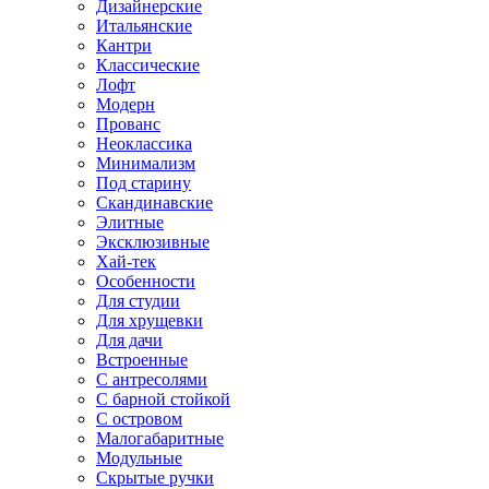
Дизайнерские
Итальянские
Кантри
Классические
Лофт
Модерн
Прованс
Неоклассика
Минимализм
Под старину
Скандинавские
Элитные
Эксклюзивные
Хай-тек
Особенности
Для студии
Для хрущевки
Для дачи
Встроенные
С антресолями
С барной стойкой
С островом
Малогабаритные
Модульные
Скрытые ручки