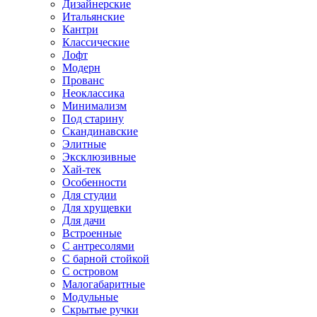
Дизайнерские
Итальянские
Кантри
Классические
Лофт
Модерн
Прованс
Неоклассика
Минимализм
Под старину
Скандинавские
Элитные
Эксклюзивные
Хай-тек
Особенности
Для студии
Для хрущевки
Для дачи
Встроенные
С антресолями
С барной стойкой
С островом
Малогабаритные
Модульные
Скрытые ручки