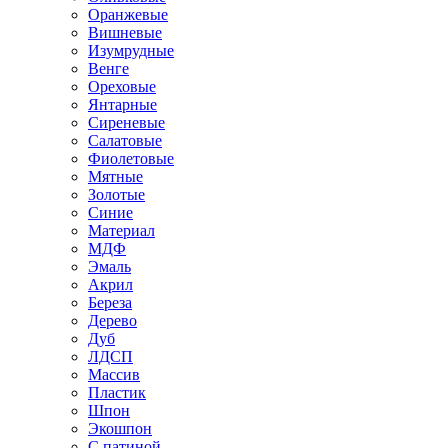
Оранжевые
Вишневые
Изумрудные
Венге
Ореховые
Янтарные
Сиреневые
Салатовые
Фиолетовые
Мятные
Золотые
Синие
Материал
МДФ
Эмаль
Акрил
Береза
Дерево
Дуб
ЛДСП
Массив
Пластик
Шпон
Экошпон
С патиной