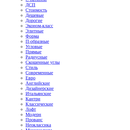
ДСП
Стоимость
Дешевые
Дорогие
Эконом-класс
Элитные
Форма
П-образные
Угловые
Прямые
Радиусные
Скошенные углы
Стиль
Современные
Евро
Английские
Дизайнерские
Итальянские
Кантри
Классические
Лофт
Модерн
Прованс
Неоклассика