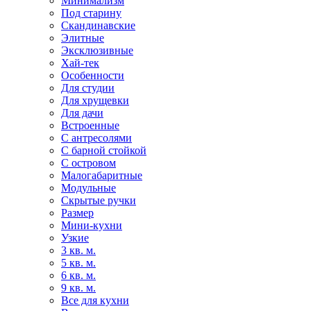
Минимализм
Под старину
Скандинавские
Элитные
Эксклюзивные
Хай-тек
Особенности
Для студии
Для хрущевки
Для дачи
Встроенные
С антресолями
С барной стойкой
С островом
Малогабаритные
Модульные
Скрытые ручки
Размер
Мини-кухни
Узкие
3 кв. м.
5 кв. м.
6 кв. м.
9 кв. м.
Все для кухни