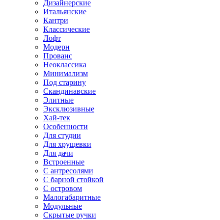
Дизайнерские
Итальянские
Кантри
Классические
Лофт
Модерн
Прованс
Неоклассика
Минимализм
Под старину
Скандинавские
Элитные
Эксклюзивные
Хай-тек
Особенности
Для студии
Для хрущевки
Для дачи
Встроенные
С антресолями
С барной стойкой
С островом
Малогабаритные
Модульные
Скрытые ручки