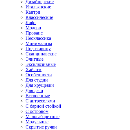
Дизайнерские
Итальянские
Кантри
Классические
Лофт
Модерн
Прованс
Неоклассика
Минимализм
Под старину
Скандинавские
Элитные
Эксклюзивные
Хай-тек
Особенности
Для студии
Для хрущевки
Для дачи
Встроенные
С антресолями
С барной стойкой
С островом
Малогабаритные
Модульные
Скрытые ручки