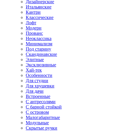
Дизайнерские
Итальянские
Кантри
Классические
Лофт
Модерн
Прованс
Неоклассика
Минимализм
Под старину
Скандинавские
Элитные
Эксклюзивные
Хай-тек
Особенности
Для студии
Для хрущевки
Для дачи
Встроенные
С антресолями
С барной стойкой
С островом
Малогабаритные
Модульные
Скрытые ручки