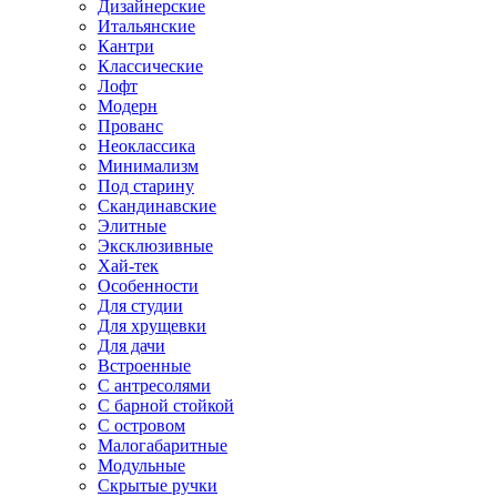
Дизайнерские
Итальянские
Кантри
Классические
Лофт
Модерн
Прованс
Неоклассика
Минимализм
Под старину
Скандинавские
Элитные
Эксклюзивные
Хай-тек
Особенности
Для студии
Для хрущевки
Для дачи
Встроенные
С антресолями
С барной стойкой
С островом
Малогабаритные
Модульные
Скрытые ручки