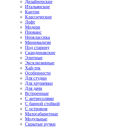
Дизайнерские
Итальянские
Кантри
Классические
Лофт
Модерн
Прованс
Неоклассика
Минимализм
Под старину
Скандинавские
Элитные
Эксклюзивные
Хай-тек
Особенности
Для студии
Для хрущевки
Для дачи
Встроенные
С антресолями
С барной стойкой
С островом
Малогабаритные
Модульные
Скрытые ручки