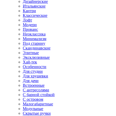
Дизайнерские
Итальянские
Кантри
Классические
Лофт
Модерн
Прованс
Неоклассика
Минимализм
Под старину
Скандинавские
Элитные
Эксклюзивные
Хай-тек
Особенности
Для студии
Для хрущевки
Для дачи
Встроенные
С антресолями
С барной стойкой
С островом
Малогабаритные
Модульные
Скрытые ручки