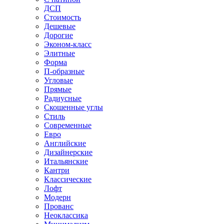
ДСП
Стоимость
Дешевые
Дорогие
Эконом-класс
Элитные
Форма
П-образные
Угловые
Прямые
Радиусные
Скошенные углы
Стиль
Современные
Евро
Английские
Дизайнерские
Итальянские
Кантри
Классические
Лофт
Модерн
Прованс
Неоклассика