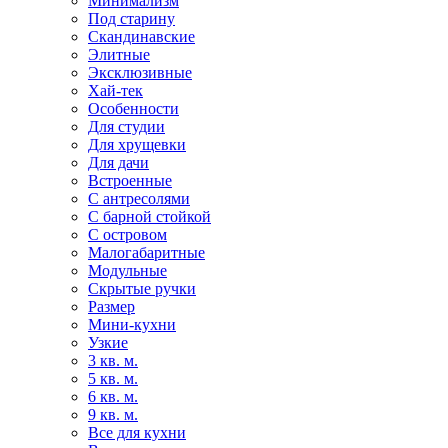
Минимализм
Под старину
Скандинавские
Элитные
Эксклюзивные
Хай-тек
Особенности
Для студии
Для хрущевки
Для дачи
Встроенные
С антресолями
С барной стойкой
С островом
Малогабаритные
Модульные
Скрытые ручки
Размер
Мини-кухни
Узкие
3 кв. м.
5 кв. м.
6 кв. м.
9 кв. м.
Все для кухни