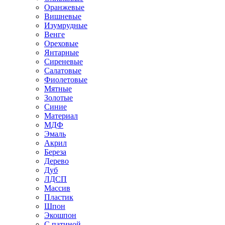
Оранжевые
Вишневые
Изумрудные
Венге
Ореховые
Янтарные
Сиреневые
Салатовые
Фиолетовые
Мятные
Золотые
Синие
Материал
МДФ
Эмаль
Акрил
Береза
Дерево
Дуб
ЛДСП
Массив
Пластик
Шпон
Экошпон
С патиной