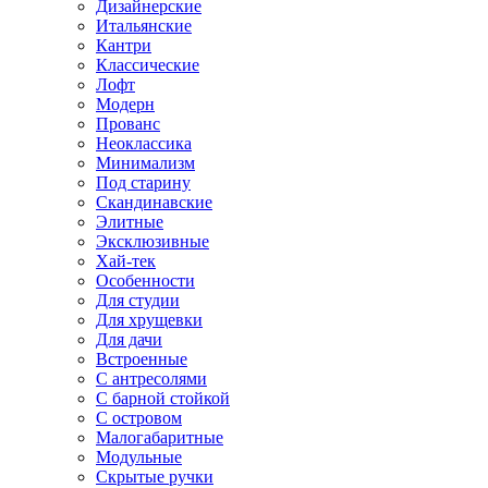
Дизайнерские
Итальянские
Кантри
Классические
Лофт
Модерн
Прованс
Неоклассика
Минимализм
Под старину
Скандинавские
Элитные
Эксклюзивные
Хай-тек
Особенности
Для студии
Для хрущевки
Для дачи
Встроенные
С антресолями
С барной стойкой
С островом
Малогабаритные
Модульные
Скрытые ручки