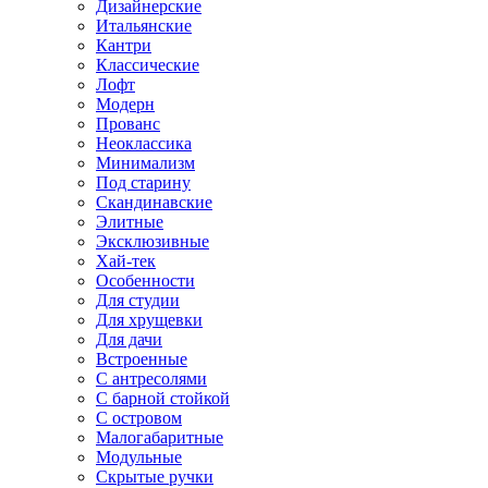
Дизайнерские
Итальянские
Кантри
Классические
Лофт
Модерн
Прованс
Неоклассика
Минимализм
Под старину
Скандинавские
Элитные
Эксклюзивные
Хай-тек
Особенности
Для студии
Для хрущевки
Для дачи
Встроенные
С антресолями
С барной стойкой
С островом
Малогабаритные
Модульные
Скрытые ручки