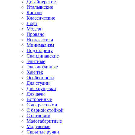
Дизайнерские
Итальянские
Кантри
Классические
Лофт
Модерн
Прованс
Неоклассика
Минимализм
Под старину
Скандинавские
Элитные
Эксклюзивные
Хай-тек
Особенности
Для студии
Для хрущевки
Для дачи
Встроенные
С антресолями
С барной стойкой
С островом
Малогабаритные
Модульные
Скрытые ручки