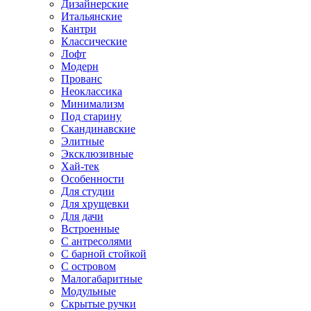
Дизайнерские
Итальянские
Кантри
Классические
Лофт
Модерн
Прованс
Неоклассика
Минимализм
Под старину
Скандинавские
Элитные
Эксклюзивные
Хай-тек
Особенности
Для студии
Для хрущевки
Для дачи
Встроенные
С антресолями
С барной стойкой
С островом
Малогабаритные
Модульные
Скрытые ручки