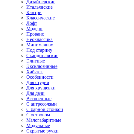
Дизайнерские
Итальянские
Кантри
Классические
Лофт
Модерн
Прованс
Неоклассика
Минимализм
Под старину
Скандинавские
Элитные
Эксклюзивные
Хай-тек
Особенности
Для студии
Для хрущевки
Для дачи
Встроенные
С антресолями
С барной стойкой
С островом
Малогабаритные
Модульные
Скрытые ручки