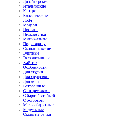
Дизайнерские
Итальянские
Кантри
Классические
Лофт
Модерн
Прованс
Неоклассика
Минимализм
Под старину
Скандинавские
Элитные
Эксклюзивные
Хай-тек
Особенности
Для студии
Для хрущевки
Для дачи
Встроенные
С антресолями
С барной стойкой
С островом
Малогабаритные
Модульные
Скрытые ручки