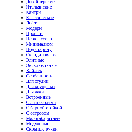
Дизайнерские
Итальянские
Кантри
Классические
Лофт
Модерн
Прованс
Неоклассика
Минимализм
Под старину
Скандинавские
Элитные
Эксклюзивные
Хай-тек
Особенности
Для студии
Для хрущевки
Для дачи
Встроенные
С антресолями
С барной стойкой
С островом
Малогабаритные
Модульные
Скрытые ручки