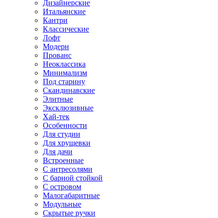
Дизайнерские
Итальянские
Кантри
Классические
Лофт
Модерн
Прованс
Неоклассика
Минимализм
Под старину
Скандинавские
Элитные
Эксклюзивные
Хай-тек
Особенности
Для студии
Для хрущевки
Для дачи
Встроенные
С антресолями
С барной стойкой
С островом
Малогабаритные
Модульные
Скрытые ручки