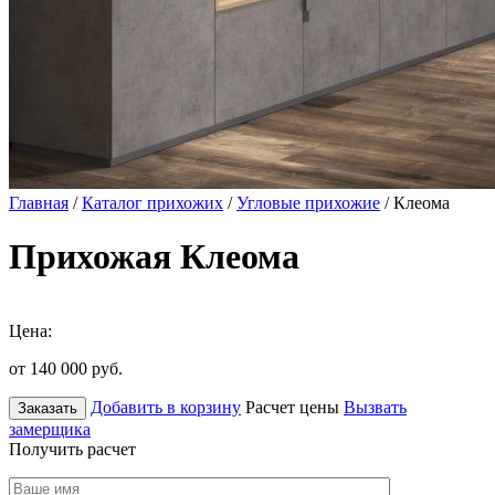
Главная
/
Каталог прихожих
/
Угловые прихожие
/ Клеома
Прихожая Клеома
Цена:
от 140 000
руб.
Добавить в корзину
Расчет цены
Вызвать
Заказать
замерщика
Получить расчет