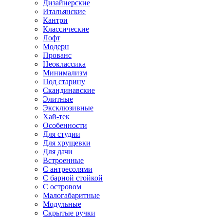
Дизайнерские
Итальянские
Кантри
Классические
Лофт
Модерн
Прованс
Неоклассика
Минимализм
Под старину
Скандинавские
Элитные
Эксклюзивные
Хай-тек
Особенности
Для студии
Для хрущевки
Для дачи
Встроенные
С антресолями
С барной стойкой
С островом
Малогабаритные
Модульные
Скрытые ручки