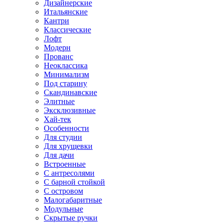
Дизайнерские
Итальянские
Кантри
Классические
Лофт
Модерн
Прованс
Неоклассика
Минимализм
Под старину
Скандинавские
Элитные
Эксклюзивные
Хай-тек
Особенности
Для студии
Для хрущевки
Для дачи
Встроенные
С антресолями
С барной стойкой
С островом
Малогабаритные
Модульные
Скрытые ручки