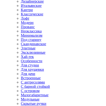
Дизайнерские
Итальянские
Кантри
Классические
Лофт
Модерн
Прованс
Неоклассика
Минимализм
Под старину
Скандинавские
Элитные
Эксклюзивные
Хай-тек
Особенности
Для студии
Для хрущевки
Для дачи
Встроенные
С антресолями
С барной стойкой
С островом
Малогабаритные
Модульные
Скрытые ручки