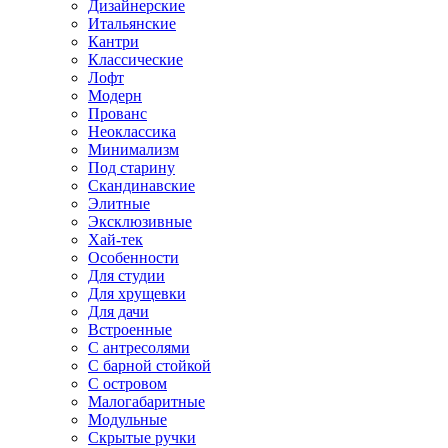
Дизайнерские
Итальянские
Кантри
Классические
Лофт
Модерн
Прованс
Неоклассика
Минимализм
Под старину
Скандинавские
Элитные
Эксклюзивные
Хай-тек
Особенности
Для студии
Для хрущевки
Для дачи
Встроенные
С антресолями
С барной стойкой
С островом
Малогабаритные
Модульные
Скрытые ручки