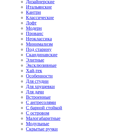
Дизайнерские
Итальянские
Кантри
Классические
Лофт
Модерн
Прованс
Неоклассика
Минимализм
Под старину
Скандинавские
Элитные
Эксклюзивные
Хай-тек
Особенности
Для студии
Для хрущевки
Для дачи
Встроенные
С антресолями
С барной стойкой
С островом
Малогабаритные
Модульные
Скрытые ручки